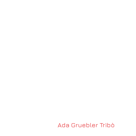
Ada Tri
Paintings and Scul
Ada Gruebler Tribò